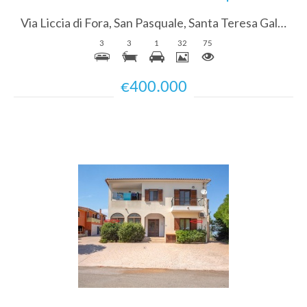
Via Liccia di Fora, San Pasquale, Santa Teresa Gallura, SS, Sardegna, Italy
3
3
1
32
75
€400.000
Più Dettagli