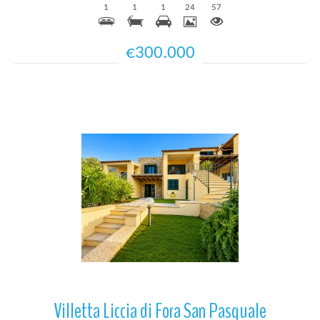
1
1
1
24
57
€300.000
Più Dettagli
Villetta Liccia di Fora San Pasquale