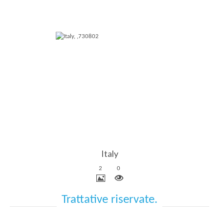
Più Dettagli
Italy
2
0
Trattative riservate.