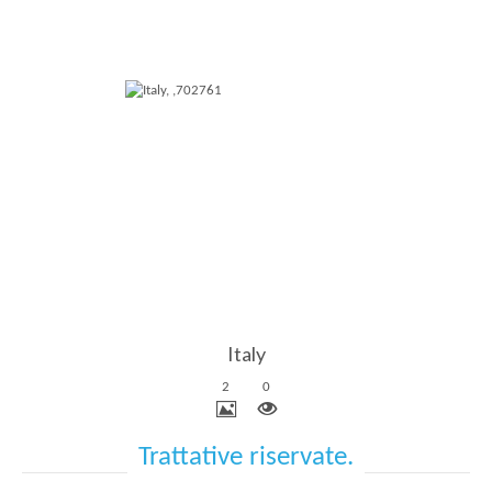
Più Dettagli
Italy
2
0
Trattative riservate.