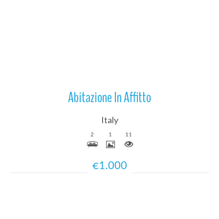
Più Dettagli
Abitazione In Affitto
Italy
2
1
11
€1.000