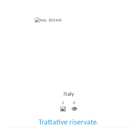
Più Dettagli
Italy
2
0
Trattative riservate.